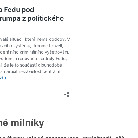
é milníky
la čtvrtou veřejně obchodovanou společností, jejíž