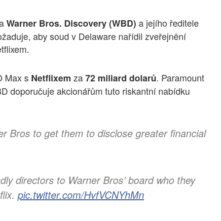
na
a jejího ředitele
Warner Bros. Discovery (WBD)
žaduje, aby soud v Delaware nařídil zveřejnění
tflixem.
BO Max s
za
. Paramount
Netflixem
72 miliard dolarů
D doporučuje akcionářům tuto riskantní nabídku
r Bros to get them to disclose greater financial
dly directors to Warner Bros’ board who they
flix.
pic.twitter.com/HvfVCNYhMn