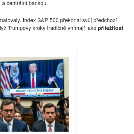
a centrální bankou.
amatovaly. Index S&P 500 překonal svůj předchozí
 když Trumpovy kroky tradičně vnímají jako
příležitost