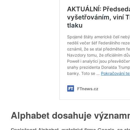
Alphabet dosahuje významn
Společnost Alphabet, mateřská firma Google, se sta