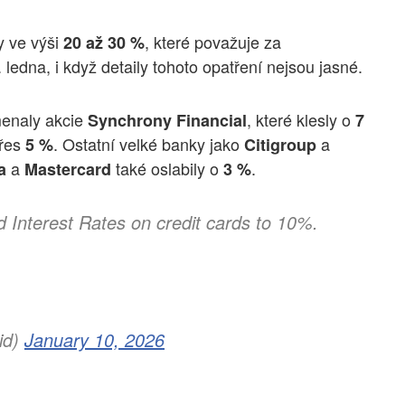
ky ve výši
, které považuje za
20 až 30 %
 ledna, i když detaily tohoto opatření nejsou jasné.
menaly akcie
, které klesly o
Synchrony Financial
7
přes
. Ostatní velké banky jako
a
5 %
Citigroup
a
také oslabily o
.
a
Mastercard
3 %
 Interest Rates on credit cards to 10%.
id)
January 10, 2026