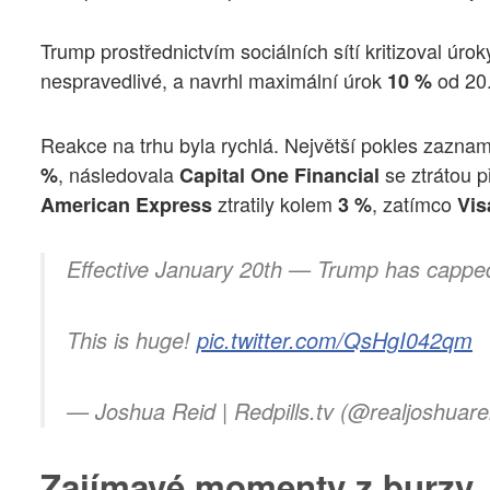
Trump prostřednictvím sociálních sítí kritizoval úro
nespravedlivé, a navrhl maximální úrok
od 20.
10 %
Reakce na trhu byla rychlá. Největší pokles zazna
, následovala
se ztrátou 
%
Capital One Financial
ztratily kolem
, zatímco
American Express
3 %
Vis
Effective January 20th — Trump has capped
This is huge!
pic.twitter.com/QsHgI042qm
— Joshua Reid | Redpills.tv (@realjoshuare
Zajímavé momenty z burzy