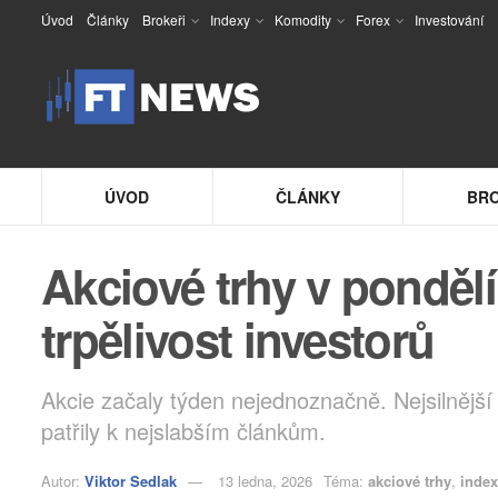
Úvod
Články
Brokeři
Indexy
Komodity
Forex
Investování
ÚVOD
ČLÁNKY
BRO
Akciové trhy v pondělí
trpělivost investorů
Akcie začaly týden nejednoznačně. Nejsilnější
patřily k nejslabším článkům.
Autor:
Viktor Sedlak
13 ledna, 2026
Téma:
akciové trhy
,
inde