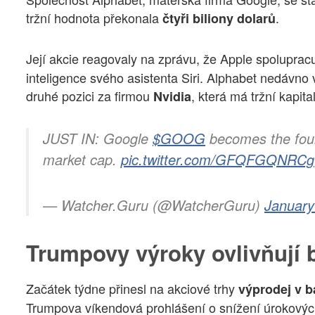
tržní hodnota překonala
.
čtyři biliony dolarů
Její akcie reagovaly na zprávu, že Apple spoluprac
inteligence svého asistenta Siri. Alphabet nedávno
druhé pozici za firmou
, která má tržní kapita
Nvidia
JUST IN: Google
$GOOG
becomes the fourt
market cap.
pic.twitter.com/GFQFGQNRCg
— Watcher.Guru (@WatcherGuru)
January
Trumpovy výroky ovlivňují 
Začátek týdne přinesl na akciové trhy
výprodej v b
Trumpova víkendová prohlášení o snížení úrokových