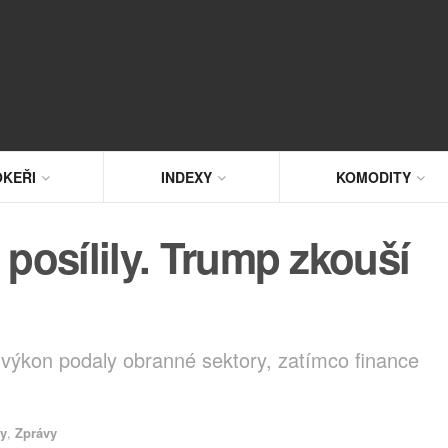
KEŘI
INDEXY
KOMODITY
 posílily. Trump zkouší
 výkon podaly obranné sektory, zatímco finance
xy
,
Zprávy