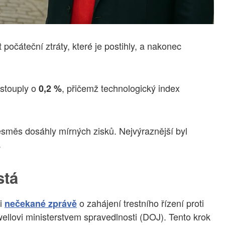
očáteční ztráty, které je postihly, a nakonec
stouply o
, přičemž technologický index
0,2 %
 vesměs dosáhly mírných zisků. Nejvýraznější byl
.
stá
li
o zahájení trestního řízení proti
nečekané zprávě
llovi ministerstvem spravedlnosti (DOJ). Tento krok