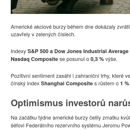
Americké akciové burzy během dne dokázaly zvrátit p
uzavřely v zelených číslech.
Indexy
S&P 500 a Dow Jones Industrial Average
se posunul o
výše.
Nasdaq Composite
0,3 %
Pozitivní sentiment zasáhl i zahraniční trhy, které
čínský index
s růstem o
Shanghai Composite
1 %
Optimismus investorů narů
Na začátku týdne americké burzy čelily zmatku kvů
šéfovi Federálního rezervního systému Jeromu Powe