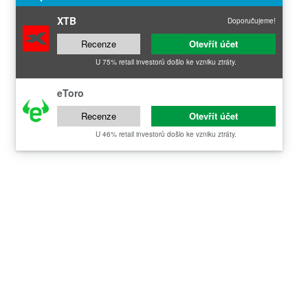
XTB
Doporučujeme!
Recenze
Otevřít účet
U 75% retail investorů došlo ke vzniku ztráty.
eToro
Recenze
Otevřít účet
U 46% retail investorů došlo ke vzniku ztráty.