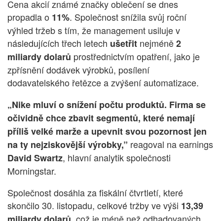
Cena akcií známé značky oblečení se dnes
propadla o
. Společnost snížila svůj roční
11%
výhled tržeb s tím, že management usiluje v
následujících třech letech
nejméně
ušetřit
2
prostřednictvím opatření, jako je
miliardy dolarů
zpřísnění dodávek výrobků, posílení
dodavatelského řetězce a zvýšení automatizace.
„Nike mluví o snížení počtu produktů. Firma se
očividně chce zbavit segmentů, které nemají
příliš velké marže a upevnit svou pozornost jen
reagoval na earnings
na ty nejziskovější výrobky,”
, hlavní analytik společnosti
David Swartz
Morningstar.
Společnost dosáhla za fiskální čtvrtletí, které
skončilo 30. listopadu, celkové tržby ve výši
13,39
což je méně než odhadovaných
miliardy dolarů,