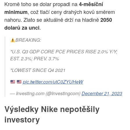
Kromě toho se dolar propadl na
4-měsíční
, což tlačí ceny drahých kovů směrem
minimum
nahoru. Zlato se aktuálně drží na hladině
2050
.
dolarů za unci
BREAKING:
*U.S. Q3 GDP CORE PCE PRICES RISE 2.0% Y/Y;
EST. 2.3%; PREV. 3.7%
*LOWEST SINCE Q4 2021
pic.twitter.com/utC0ZYUHeW
— Investing.com (@Investingcom)
December 21, 2023
Výsledky Nike nepotěšily
investory