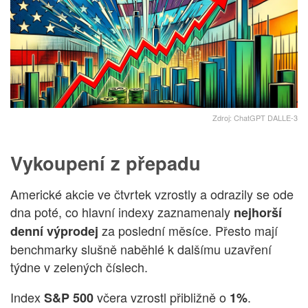
Zdroj: ChatGPT DALLE-3
Vykoupení z přepadu
Americké akcie ve čtvrtek vzrostly a odrazily se ode
dna poté, co hlavní indexy zaznamenaly
nejhorší
za poslední měsíce. Přesto mají
denní výprodej
benchmarky slušně naběhlé k dalšímu uzavření
týdne v zelených číslech.
Index
včera vzrostl přibližně o
.
S&P 500
1%