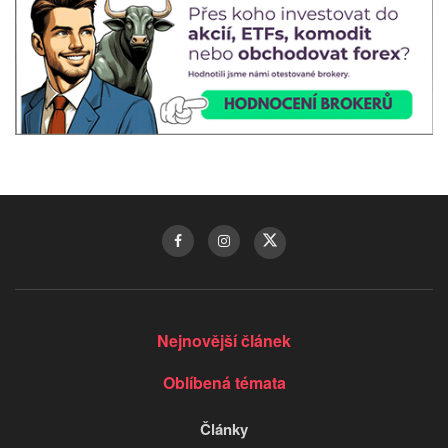
Nejnovější článek
Oblíbená témata
Články