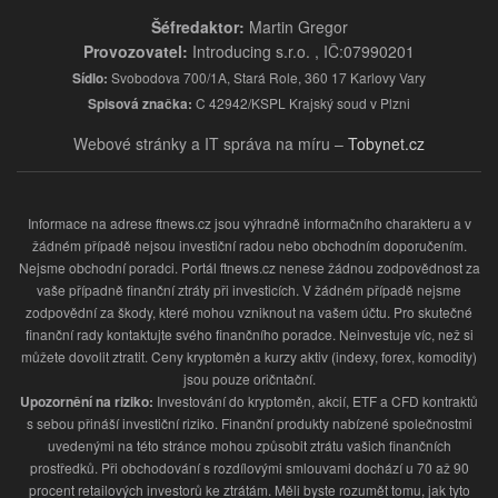
Šéfredaktor:
Martin Gregor
Provozovatel:
Introducing s.r.o. , IČ:07990201
Sídlo:
Svobodova 700/1A, Stará Role, 360 17 Karlovy Vary
Spisová značka:
C 42942/KSPL Krajský soud v Plzni
Webové stránky a IT správa na míru –
Tobynet.cz
Informace na adrese ftnews.cz jsou výhradně informačního charakteru a v
žádném případě nejsou investiční radou nebo obchodním doporučením.
Nejsme obchodní poradci. Portál ftnews.cz nenese žádnou zodpovědnost za
vaše případně finanční ztráty při investicích. V žádném případě nejsme
zodpovědní za škody, které mohou vzniknout na vašem účtu. Pro skutečné
finanční rady kontaktujte svého finančního poradce. Neinvestuje víc, než si
můžete dovolit ztratit. Ceny kryptoměn a kurzy aktiv (indexy, forex, komodity)
jsou pouze oričntační.
Upozornění na riziko:
Investování do kryptoměn, akcií, ETF a CFD kontraktů
s sebou přináší investiční riziko. Finanční produkty nabízené společnostmi
uvedenými na této stránce mohou způsobit ztrátu vašich finančních
prostředků. Při obchodování s rozdílovými smlouvami dochází u 70 až 90
procent retailových investorů ke ztrátám. Měli byste rozumět tomu, jak tyto