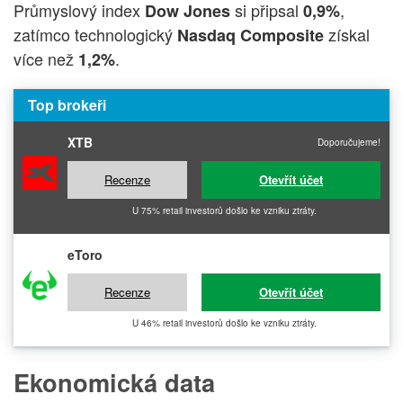
Průmyslový index
si připsal
,
Dow Jones
0,9%
zatímco technologický
získal
Nasdaq Composite
více než
.
1,2%
Top brokeři
XTB
Doporučujeme!
Recenze
Otevřít účet
U 75% retail investorů došlo ke vzniku ztráty.
eToro
Recenze
Otevřít účet
U 46% retail investorů došlo ke vzniku ztráty.
Ekonomická data