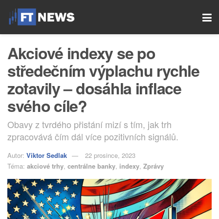
Akciové indexy se po
středečním výplachu rychle
zotavily – dosáhla inflace
svého cíle?
Obavy z tvrdého přistání mizí s tím, jak trh
zpracovává čím dál více pozitivních signálů.
Autor:
Viktor Sedlak
22 prosince, 2023
Téma:
akciové trhy
,
centrálne banky
,
indexy
,
Zprávy