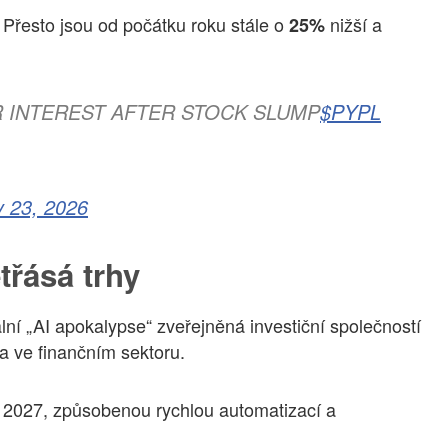
. Přesto jsou od počátku roku stále o
nižší a
25%
ER INTEREST AFTER STOCK SLUMP
$PYPL
y 23, 2026
třásá trhy
ální „AI apokalypse“ zveřejněná investiční společností
na ve finančním sektoru.
e 2027, způsobenou rychlou automatizací a