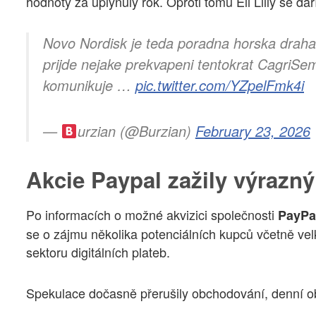
hodnoty za uplynulý rok. Oproti tomu Eli Lilly se dař
Novo Nordisk je teda poradna horska draha.
prijde nejake prekvapeni tentokrat CagriS
komunikuje …
pic.twitter.com/YZpelFmk4i
—
urzian (@Burzian)
February 23, 2026
Akcie Paypal zažily výrazný
Po informacích o možné akvizici společnosti
PayPa
se o zájmu několika potenciálních kupců včetně velk
sektoru digitálních plateb.
Spekulace dočasně přerušily obchodování, denní ob