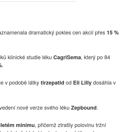
znamenala dramatický pokles cen akcií přes
15 %
ků klinické studie léku
, který po 84
CagriSema
.
%
ce v podobě látky
od
dosáhla v
tirzepatid
Eli Lilly
la uvedení nové verze svého léku
.
Zepbound
, přičemž ztratily polovinu tržní
iletém minimu