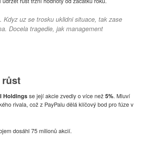
í udržet růst tržní hodnoty od začátku roku.
 Kdyz uz se trosku uklidni situace, tak zase
ema. Docela tragedie, jak management
 růst
se její akcie zvedly o více než
. Mluví
l Holdings
5%
ého rivala, což z PayPalu dělá klíčový bod pro fúze v
jem dosáhl 75 milionů akcií.