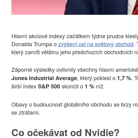
Hlavní akciové indexy začátkem týdne prudce klesl
Donalda Trumpa o
zvýšení cel na světový obchod
.
který zamítl většinu jeho předchozích obchodních n
Záporné výsledky ovlivnily všechny hlavní americk
, který poklesl o
. 
Jones Industrial Average
1,7 %
širší index
skončil o
níž.
S&P 500
1 %
Obavy o budoucnost globálního obchodu se brzy rozš
se ztrátami.
Co očekávat od Nvidie?