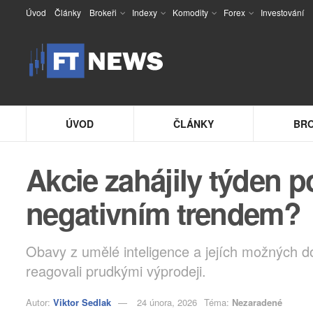
Úvod
Články
Brokeři
Indexy
Komodity
Forex
Investování
ÚVOD
ČLÁNKY
BRO
Akcie zahájily týden p
negativním trendem?
Obavy z umělé inteligence a jejích možných do
reagovali prudkými výprodeji.
Autor:
Viktor Sedlak
24 února, 2026
Téma:
Nezaradené