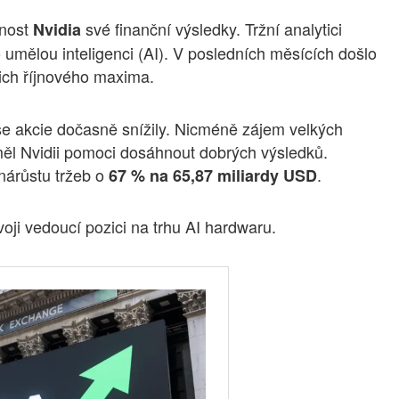
čnost
své finanční výsledky. Tržní analytici
Nvidia
 umělou inteligenci (AI). V posledních měsících došlo
ich říjnového maxima.
 se akcie dočasně snížily. Nicméně zájem velkých
 měl Nvidii pomoci dosáhnout dobrých výsledků.
nárůstu tržeb o
.
67 % na 65,87 miliardy USD
voji vedoucí pozici na trhu AI hardwaru.