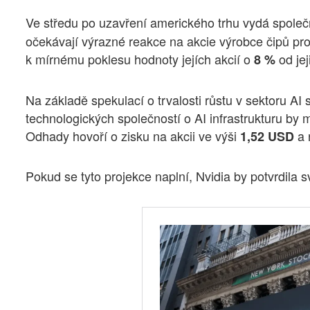
Ve středu po uzavření amerického trhu vydá spole
očekávají výrazné reakce na akcie výrobce čipů pro
k mírnému poklesu hodnoty jejích akcií o
od jej
8 %
Na základě spekulací o trvalosti růstu v sektoru AI
technologických společností o AI infrastrukturu by
Odhady hovoří o zisku na akcii ve výši
a 
1,52 USD
Pokud se tyto projekce naplní, Nvidia by potvrdila s