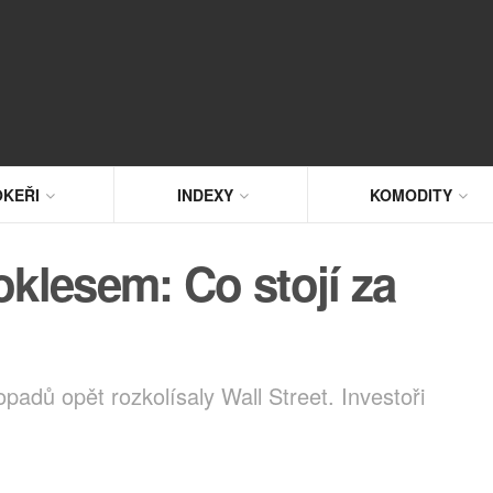
KEŘI
INDEXY
KOMODITY
oklesem: Co stojí za
padů opět rozkolísaly Wall Street. Investoři