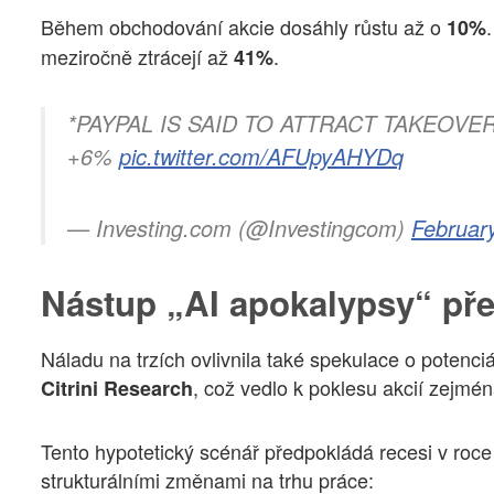
Během obchodování akcie dosáhly růstu až o
10%
meziročně ztrácejí až
.
41%
*PAYPAL IS SAID TO ATTRACT TAKEOV
+6%
pic.twitter.com/AFUpyAHYDq
— Investing.com (@Investingcom)
Februar
Nástup „AI apokalypsy“ pře
Náladu na trzích ovlivnila také spekulace o potenci
, což vedlo k poklesu akcií zejmé
Citrini Research
Tento hypotetický scénář předpokládá recesi v roc
strukturálními změnami na trhu práce: