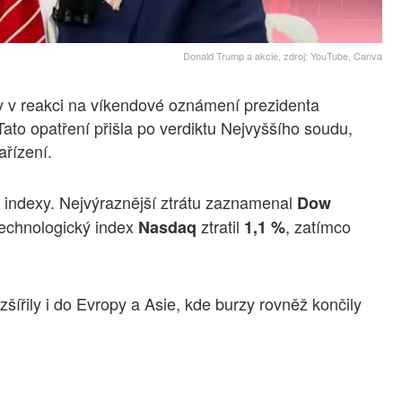
Donald Trump a akcie, zdroj: YouTube, Canva
y v reakci na víkendové oznámení prezidenta
 Tato opatření přišla po verdiktu Nejvyššího soudu,
ařízení.
é indexy. Nejvýraznější ztrátu zaznamenal
Dow
Technologický index
ztratil
, zatímco
Nasdaq
1,1 %
ířily i do Evropy a Asie, kde burzy rovněž končily