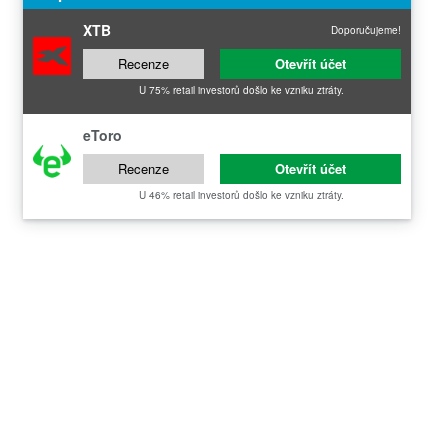
XTB
Doporučujeme!
Recenze
Otevřít účet
U 75% retail investorů došlo ke vzniku ztráty.
eToro
Recenze
Otevřít účet
U 46% retail investorů došlo ke vzniku ztráty.