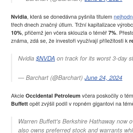
, která se donedávna pyšnila titulem
nejhodn
Nvidia
třech dnech značný útlum. Tržní kapitalizace výrobc
, přičemž jen včera sklouzla o téměř
. Přes
10%
7%
známa, zdá se, že investoři využívají příležitosti k
r
Nvidia
$NVDA
on track for its worst 3-day s
— Barchart (@Barchart)
June 24, 2024
Akcie
včera poskočily o té
Occidental Petroleum
opět zvýšil podíl v ropném gigantovi na té
Buffett
Warren Buffett's Berkshire Hathaway now 
also owns preferred stock and warrants whi