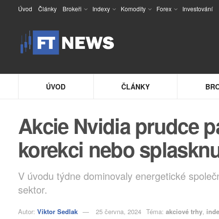
Úvod
Články
Brokeři
Indexy
Komodity
Forex
Investování
ÚVOD
ČLÁNKY
BRO
Akcie Nvidia prudce p
korekci nebo splasknu
V úvodu týdne dominovaly energetické společno
sektor.
Autor:
Viktor Sedlak
25 června, 2024
Téma:
akciové trhy
,
ind