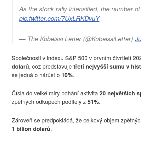
As the stock rally intensified, the number o
pic.twitter.com/7UxLRKDvuY
— The Kobeissi Letter (@KobeissiLetter)
J
Společnosti v indexu S&P 500 v prvním čtvrtletí 2
, což představuje
dolarů
třetí nejvyšší sumu v hist
se jedná o nárůst o
.
10%
Čísla do velké míry pohání aktivita
20 největších s
zpětných odkupech podílely z
.
51%
Zároveň se předpokládá, že celkový objem zpětnýc
.
1 bilion dolarů