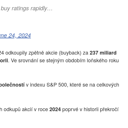
f buy ratings rapidly…
une 24, 2024
024 odkoupily zpětně akcie (buyback) za
237 miliard
. Ve srovnání se stejným obdobím loňského roku
orii
v indexu S&P 500, které se na celkových
polečností
h odkupů akcií v roce
poprvé v historii překročí
2024