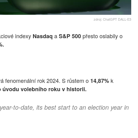
zdroj: ChatGPT DALL-E3
kciové indexy
a
přesto oslabily o
Nasdaq
S&P 500
%.
ívá fenomenální rok 2024. S růstem o
k
14,87%
 úvodu volebního roku v historii.
ear-to-date, its best start to an election year in