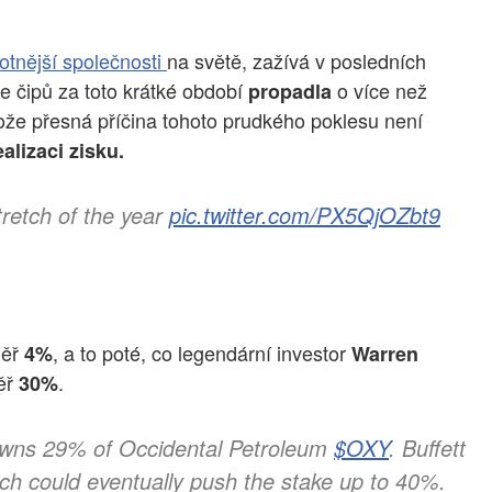
otnější společnosti
na světě, zažívá v posledních
e čipů za toto krátké období
o více než
propadla
tože přesná příčina tohoto prudkého poklesu není
ealizaci zisku.
tretch of the year
pic.twitter.com/PX5QjOZbt9
měř
, a to poté, co legendární investor
4%
Warren
měř
.
30%
owns 29% of Occidental Petroleum
$OXY
. Buffett
ch could eventually push the stake up to 40%.