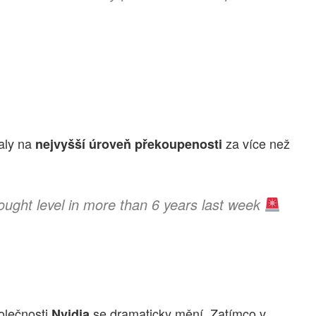
aly na
za více než
nejvyšší úroveň překoupenosti
ught level in more than 6 years last week
olečnosti
se dramaticky mění. Zatímco v
Nvidia