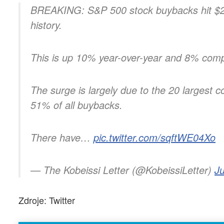
BREAKING: S&P 500 stock buybacks hit $237
history.
This is up 10% year-over-year and 8% com
The surge is largely due to the 20 largest
51% of all buybacks.
There have…
pic.twitter.com/sqftWE04Xo
— The Kobeissi Letter (@KobeissiLetter)
J
Zdroje: Twitter