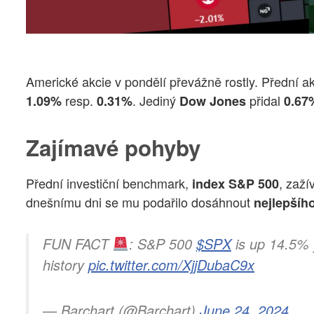
Americké akcie v pondělí převážně rostly. Přední a
resp.
. Jediný
přidal
1.09%
0.31%
Dow Jones
0.67
Zajímavé pohyby
Přední investiční benchmark,
, zaž
index S&P 500
dnešnímu dni se mu podařilo dosáhnout
nejlepšího
FUN FACT
: S&P 500
$SPX
is up 14.5% y
history
pic.twitter.com/XjjDubaC9x
— Barchart (@Barchart)
June 24, 2024