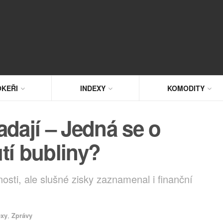
KEŘI
INDEXY
KOMODITY
adají – Jedná se o
tí bubliny?
sti, ale slušné zisky zaznamenal i finanční
exy
,
Zprávy