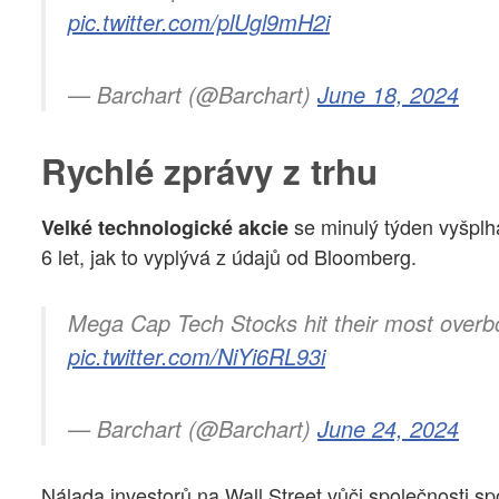
pic.twitter.com/plUgl9mH2i
— Barchart (@Barchart)
June 18, 2024
Rychlé zprávy z trhu
se minulý týden vyšplh
Velké technologické akcie
6 let, jak to vyplývá z údajů od Bloomberg.
Mega Cap Tech Stocks hit their most overbo
pic.twitter.com/NiYi6RL93i
— Barchart (@Barchart)
June 24, 2024
Nálada investorů na Wall Street vůči společnosti sp