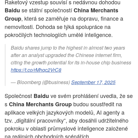
Raketový vzestup souvisí s nedávnou dohodou
se státní společností
Baidu
China Merchants
, která se zaměřuje na dopravu, finance a
Group
nemovitosti. Dohoda se týká spolupráce na
pokročilých technologiích umělé inteligence.
Baidu shares jump to the highest in almost two years
after an analyst upgraded the Chinese internet firm,
citing the growth potential for its in-house chip business
https://t.co/rMhqc2VrC8
— Bloomberg (@business)
September 17, 2025
Společnost
ve svém prohlášení uvedla, že se
Baidu
s
budou soustředit na
China Merchants Group
aplikace velkých jazykových modelů, AI agenty a
tzv. „digitální pracovníky“, aby dosáhli udržitelného
pokroku v oblasti průmyslové inteligence založené
na reálných obchodních scénářích.