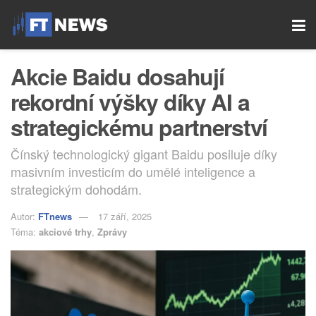
Akcie Baidu dosahují
rekordní výšky díky AI a
strategickému partnerství
Čínský technologický gigant Baidu posiluje díky
masivním investicím do umělé inteligence a
strategickým dohodám.
Autor:
FTnews
17 září, 2025
Téma:
akciové trhy
,
Zprávy