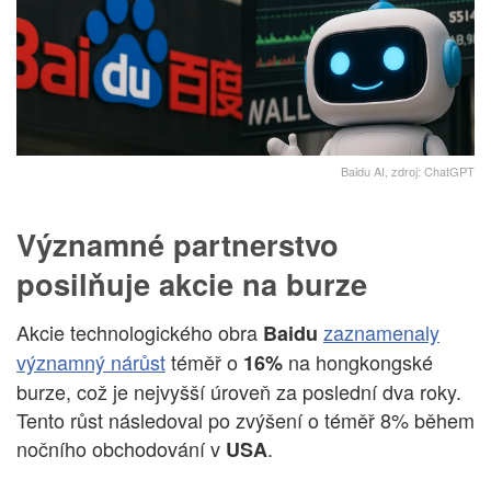
Baidu AI, zdroj: ChatGPT
Významné partnerstvo
posilňuje akcie na burze
Akcie technologického obra
zaznamenaly
Baidu
významný nárůst
téměř o
na hongkongské
16%
burze, což je nejvyšší úroveň za poslední dva roky.
Tento růst následoval po zvýšení o téměř 8% během
nočního obchodování v
.
USA