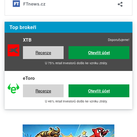
Top brokeři
XTB
Doporučujeme!
Recenze
Otevřít účet
U 75% retail investorů došlo ke vzniku ztráty.
eToro
Recenze
Otevřít účet
U 46% retail investorů došlo ke vzniku ztráty.