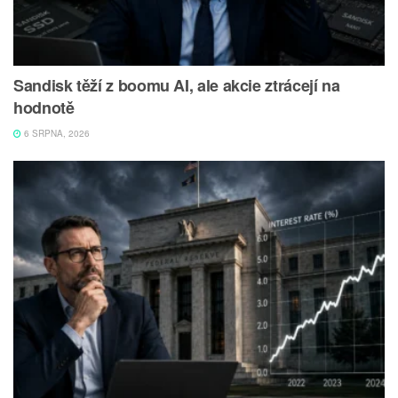
Sandisk těží z boomu AI, ale akcie ztrácejí na
hodnotě
6 SRPNA, 2026