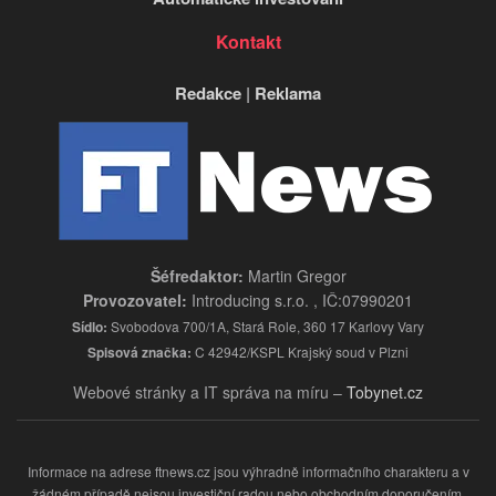
Kontakt
Redakce
|
Reklama
Šéfredaktor:
Martin Gregor
Provozovatel:
Introducing s.r.o. , IČ:07990201
Sídlo:
Svobodova 700/1A, Stará Role, 360 17 Karlovy Vary
Spisová značka:
C 42942/KSPL Krajský soud v Plzni
Webové stránky a IT správa na míru –
Tobynet.cz
Informace na adrese ftnews.cz jsou výhradně informačního charakteru a v
žádném případě nejsou investiční radou nebo obchodním doporučením.