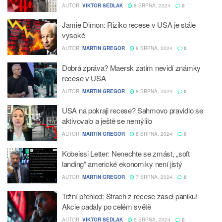
AUTOR:
VIKTOR SEDLAK
8 SRPNA, 2024
0
Jamie Dimon: Riziko recese v USA je stále
vysoké
AUTOR:
MARTIN GREGOR
8 SRPNA, 2024
0
Dobrá zpráva? Maersk zatím nevidí známky
recese v USA
AUTOR:
MARTIN GREGOR
8 SRPNA, 2024
0
USA na pokraji recese? Sahmovo pravidlo se
aktivovalo a ještě se nemýlilo
AUTOR:
MARTIN GREGOR
8 SRPNA, 2024
0
Kobeissi Letter: Nenechte se zmást, „soft
landing“ americké ekonomiky není jistý
AUTOR:
MARTIN GREGOR
7 SRPNA, 2024
0
Tržní přehled: Strach z recese zasel paniku!
Akcie padaly po celém světě
AUTOR:
VIKTOR SEDLAK
6 SRPNA, 2024
0