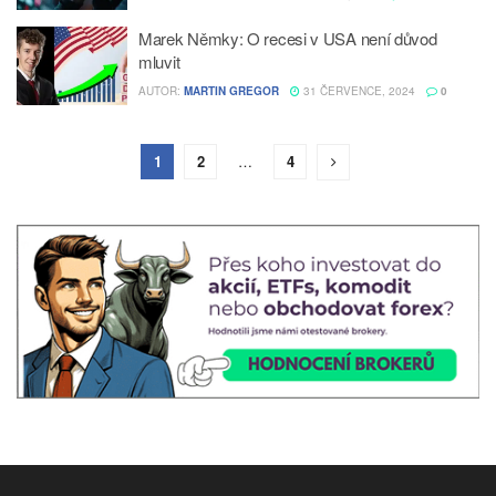
Marek Němky: O recesi v USA není důvod
mluvit
AUTOR:
MARTIN GREGOR
31 ČERVENCE, 2024
0
1
2
…
4