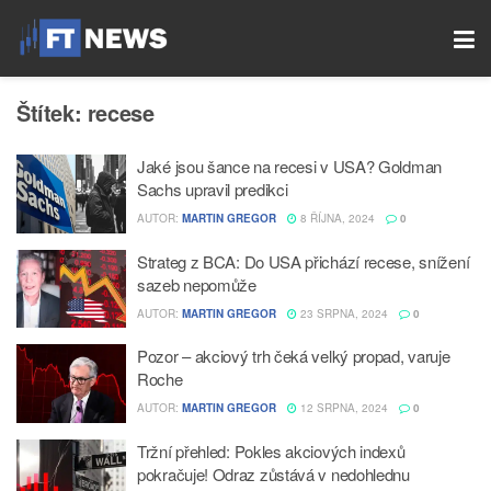
Štítek:
recese
Jaké jsou šance na recesi v USA? Goldman
Sachs upravil predikci
AUTOR:
MARTIN GREGOR
8 ŘÍJNA, 2024
0
Strateg z BCA: Do USA přichází recese, snížení
sazeb nepomůže
AUTOR:
MARTIN GREGOR
23 SRPNA, 2024
0
Pozor – akciový trh čeká velký propad, varuje
Roche
AUTOR:
MARTIN GREGOR
12 SRPNA, 2024
0
Tržní přehled: Pokles akciových indexů
pokračuje! Odraz zůstává v nedohlednu