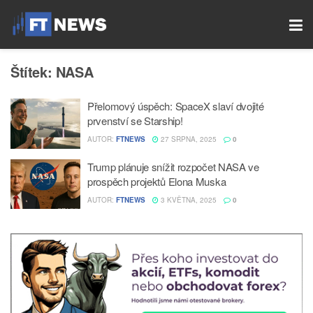
Štítek:
NASA
Přelomový úspěch: SpaceX slaví dvojité
prvenství se Starship!
AUTOR:
FTNEWS
27 SRPNA, 2025
0
Trump plánuje snížit rozpočet NASA ve
prospěch projektů Elona Muska
AUTOR:
FTNEWS
3 KVĚTNA, 2025
0