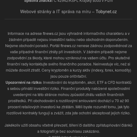
Spisová značka:
C 42942/KSPL Krajský soud v Plzni
Webové stránky a IT správa na míru –
Tobynet.cz
Informace na adrese ftnews.cz jsou výhradně informačního charakteru a v
žádném případě nejsou investiční radou nebo obchodním doporučením.
Nejsme obchodní poradci. Portál ftnews.cz nenese žádnou zodpovědnost za
vaše případně finanční ztráty při investicích. V žádném případě nejsme
zodpovědní za škody, které mohou vzniknout na vašem účtu. Pro skutečné
finanční rady kontaktujte svého finančního poradce. Neinvestuje víc, než si
můžete dovolit ztratit. Ceny kryptoměn a kurzy aktiv (indexy, forex, komodity)
jsou pouze oričntační.
Upozornění na riziko:
Investování do kryptoměn, akcií, ETF a CFD kontraktů
s sebou přináší investiční riziko. Finanční produkty nabízené společnostmi
uvedenými na této stránce mohou způsobit ztrátu vašich finančních
prostředků. Při obchodování s rozdílovými smlouvami dochází u 70 až 90
procent retailových investorů ke ztrátám. Měli byste rozumět tomu, jak tyto
rozdílové kontrakty fungují a zvážit, zda jste ochotni akceptovat jejich riziko.
Jakékoliv užití obsahu včetně převzetí, šíření či dalšího zpřístupňování článků
a fotografií je bez souhlasu zakázáno.