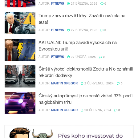
AUTOR:
FTNEWS
27 BŘEZNA, 2025
0
Trump znovu rozvířil trhy: Zavádí nová cla na
auta!
AUTOR:
FTNEWS
27 BŘEZNA, 2025
0
AKTUÁLNÍ: Trump zavádí vysoká cla na
Evropskou unii!
AUTOR:
FTNEWS
27 ÚNORA, 2025
0
Čínští výrobci elektromobilů Zeekr a Nio oznámili
rekordní dodávky
AUTOR:
MARTIN GREGOR
2 ČERVENCE, 2024
0
Čínský autoprůmysl je na cestě získat 33% podíl
na globálním trhu
AUTOR:
MARTIN GREGOR
28 ČERVNA, 2024
0