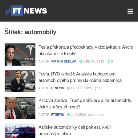
Štítek:
automobily
Tesla překonala předpoklady v dodávkách: Akcie
ale okamžitě klesly!
AUTOR:
VIKTOR SEDLAK
3 ŘÍJNA, 2025
0
Tesla, BYD a další: Analýza budoucnosti
automobilového průmyslu očima odborníka
AUTOR:
FTNEWS
29 ZÁŘÍ, 2025
0
Klíčová zpráva: Trump snižuje cla na automobily.
Jaké změny přinese?
AUTOR:
FTNEWS
29 DUBNA, 2025
0
Asijské automobilky čelí poklesu kvůli
americkým clům