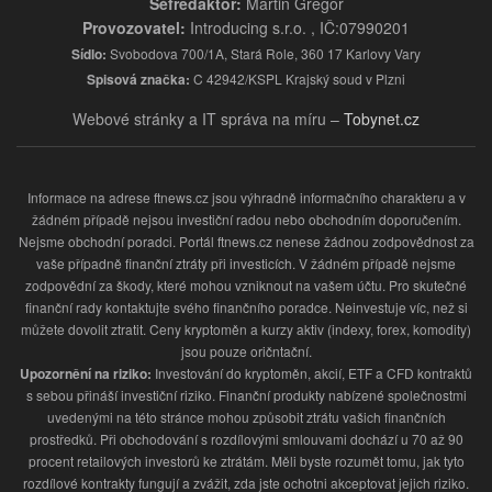
Šéfredaktor:
Martin Gregor
Provozovatel:
Introducing s.r.o. , IČ:07990201
Sídlo:
Svobodova 700/1A, Stará Role, 360 17 Karlovy Vary
Spisová značka:
C 42942/KSPL Krajský soud v Plzni
Webové stránky a IT správa na míru –
Tobynet.cz
Informace na adrese ftnews.cz jsou výhradně informačního charakteru a v
žádném případě nejsou investiční radou nebo obchodním doporučením.
Nejsme obchodní poradci. Portál ftnews.cz nenese žádnou zodpovědnost za
vaše případně finanční ztráty při investicích. V žádném případě nejsme
zodpovědní za škody, které mohou vzniknout na vašem účtu. Pro skutečné
finanční rady kontaktujte svého finančního poradce. Neinvestuje víc, než si
můžete dovolit ztratit. Ceny kryptoměn a kurzy aktiv (indexy, forex, komodity)
jsou pouze oričntační.
Upozornění na riziko:
Investování do kryptoměn, akcií, ETF a CFD kontraktů
s sebou přináší investiční riziko. Finanční produkty nabízené společnostmi
uvedenými na této stránce mohou způsobit ztrátu vašich finančních
prostředků. Při obchodování s rozdílovými smlouvami dochází u 70 až 90
procent retailových investorů ke ztrátám. Měli byste rozumět tomu, jak tyto
rozdílové kontrakty fungují a zvážit, zda jste ochotni akceptovat jejich riziko.