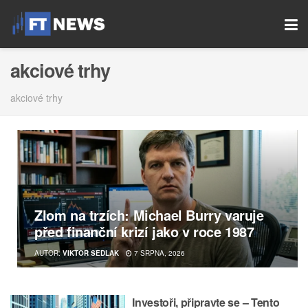
akciové trhy
akciové trhy
Zlom na trzích: Michael Burry varuje
před finanční krizí jako v roce 1987
AUTOR:
VIKTOR SEDLAK
7 SRPNA, 2026
Investoři, připravte se – Tento