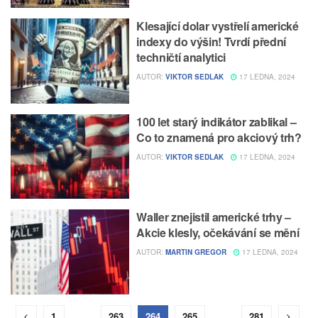
Klesající dolar vystřelí americké
indexy do výšin! Tvrdí přední
techničtí analytici
AUTOR:
VIKTOR SEDLAK
17 LEDNA, 2024
100 let starý indikátor zablikal –
Co to znamená pro akciový trh?
AUTOR:
VIKTOR SEDLAK
17 LEDNA, 2024
Waller znejistil americké trhy –
Akcie klesly, očekávání se mění
AUTOR:
MARTIN GREGOR
17 LEDNA, 2024
1
…
263
264
265
…
281