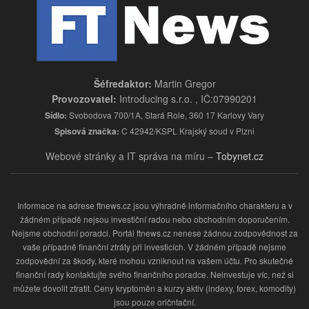
Šéfredaktor:
Martin Gregor
Provozovatel:
Introducing s.r.o. , IČ:07990201
Sídlo:
Svobodova 700/1A, Stará Role, 360 17 Karlovy Vary
Spisová značka:
C 42942/KSPL Krajský soud v Plzni
Webové stránky a IT správa na míru –
Tobynet.cz
Informace na adrese ftnews.cz jsou výhradně informačního charakteru a v
žádném případě nejsou investiční radou nebo obchodním doporučením.
Nejsme obchodní poradci. Portál ftnews.cz nenese žádnou zodpovědnost za
vaše případně finanční ztráty při investicích. V žádném případě nejsme
zodpovědní za škody, které mohou vzniknout na vašem účtu. Pro skutečné
finanční rady kontaktujte svého finančního poradce. Neinvestuje víc, než si
můžete dovolit ztratit. Ceny kryptoměn a kurzy aktiv (indexy, forex, komodity)
jsou pouze oričntační.