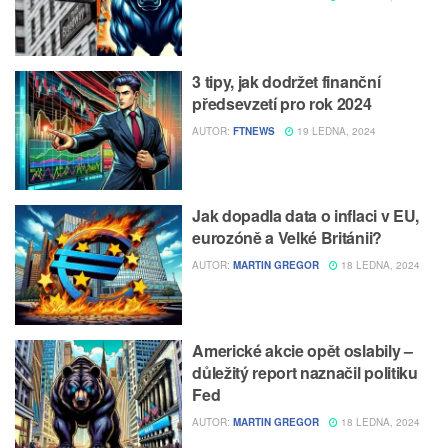
3 tipy, jak dodržet finanční
předsevzetí pro rok 2024
AUTOR:
FTNEWS
19 LEDNA, 2024
Jak dopadla data o inflaci v EU,
eurozóně a Velké Británii?
AUTOR:
MARTIN GREGOR
18 LEDNA, 2024
Americké akcie opět oslabily –
důležitý report naznačil politiku
Fed
AUTOR:
MARTIN GREGOR
18 LEDNA, 2024