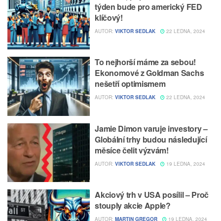
týden bude pro americký FED
klíčový!
AUTOR:
VIKTOR SEDLAK
22 LEDNA, 2024
To nejhorší máme za sebou!
Ekonomové z Goldman Sachs
nešetří optimismem
AUTOR:
VIKTOR SEDLAK
22 LEDNA, 2024
Jamie Dimon varuje investory –
Globální trhy budou následující
měsíce čelit výzvám!
AUTOR:
VIKTOR SEDLAK
19 LEDNA, 2024
Akciový trh v USA posílil – Proč
stouply akcie Apple?
AUTOR:
MARTIN GREGOR
19 LEDNA, 2024